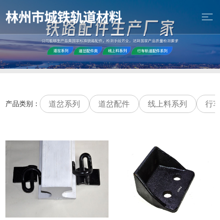
道岔系列
道岔配件
线上料系列
行
产品类别：